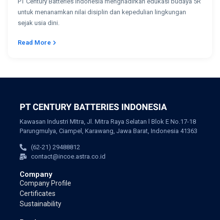
PT Century Batteries Indonesia menghadirkan edukasi budaya 5R
untuk menanamkan nilai disiplin dan kepedulian lingkungan
sejak usia dini.
Read More
Kawasan Industri MItra, Jl. Mitra Raya Selatan l Blok E No.17-18
Parungmulya, Ciampel, Karawang, Jawa Barat, Indonesia 41363
(62-21) 29488812
contact@incoe.astra.co.id
Company
Company Profile
Certificates
Sustainability