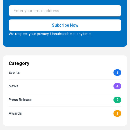
Subcribe Now
We respect your privacy. Unsubscribe at any time.
Alternative:
Category
Events
8
News
4
Press Release
2
Awards
1